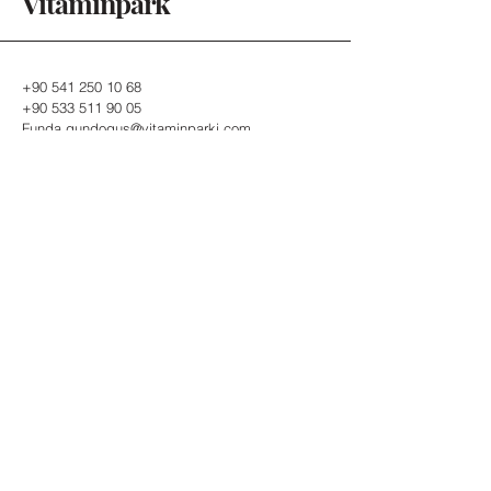
Vitaminpark
+90 541 250 10 68
+90 533 511 90 05
Funda.gundogus@vitaminparki.com
İstanbul, Türkiye